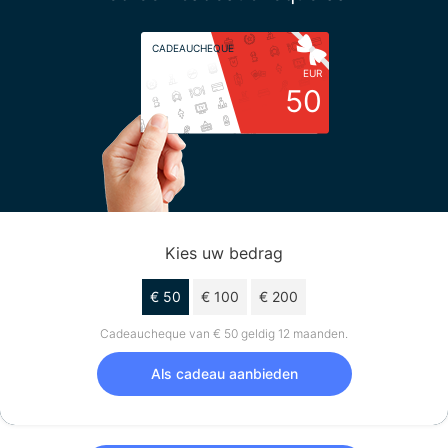
CADEAUCHEQUE
EUR
50
Kies uw bedrag
€ 50
€ 100
€ 200
Cadeaucheque van € 50 geldig 12 maanden.
Als cadeau aanbieden