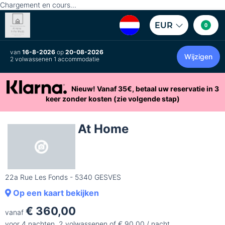
Chargement en cours...
EUR
0
van
16-8-2026
op
20-08-2026
Wijzigen
2 volwassenen 1 accommodatie
Nieuw! Vanaf 35€, betaal uw reservatie in 3
keer zonder kosten (zie volgende stap)
At Home
22a Rue Les Fonds - 5340 GESVES
Op een kaart bekijken
€ 360,00
vanaf
voor 4 nachten, 2 volwassenen of € 90,00 / nacht