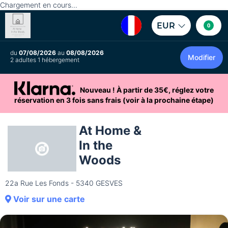
Chargement en cours...
EUR
0
du
07/08/2026
au
08/08/2026
Modifier
2 adultes 1 hébergement
Nouveau ! À partir de 35€, réglez votre
réservation en 3 fois sans frais (voir à la prochaine étape)
At Home &
In the
Woods
22a Rue Les Fonds - 5340 GESVES
Voir sur une carte