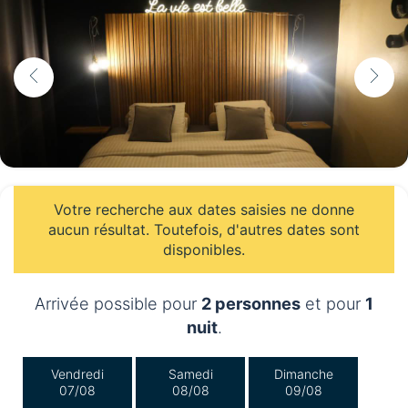
Votre recherche aux dates saisies ne donne
aucun résultat. Toutefois, d'autres dates sont
disponibles.
Arrivée possible pour
2 personnes
et pour
1
nuit
.
Vendredi
Samedi
Dimanche
07/08
08/08
09/08