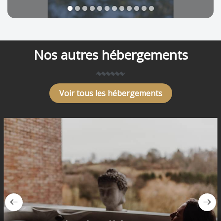
1
2
3
4
5
6
7
8
9
10
11
12
Nos autres hébergements
Voir tous les hébergements