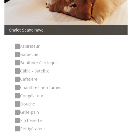
Chalet Scandinave
Aspirateur
Barbecue
Bouilloire électrique
Câble - Satellite
Cafetière
Chambres non fumeur
Congélateur
Douche
Grille-pain
Kitchenette
Réfrigérateur