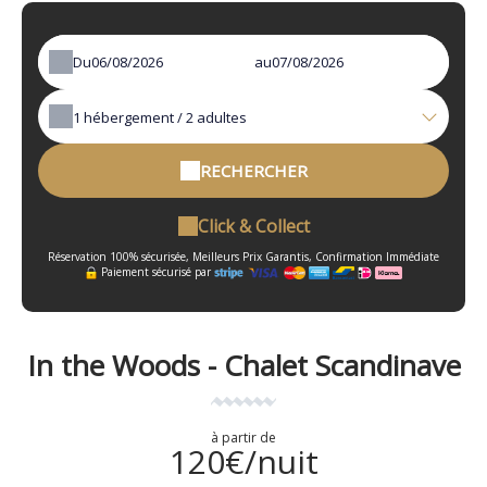
Du
au
1
hébergement /
2
adultes
RECHERCHER
Click & Collect
Réservation 100% sécurisée, Meilleurs Prix Garantis, Confirmation Immédiate
Paiement sécurisé par
In the Woods - Chalet Scandinave
à partir de
120€/nuit