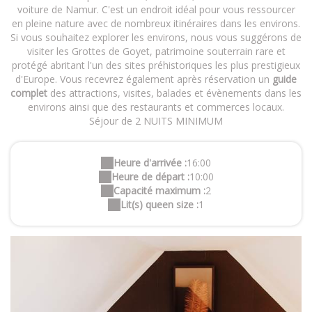
voiture de Namur. C'est un endroit idéal pour vous ressourcer
en pleine nature avec de nombreux itinéraires dans les environs.
Si vous souhaitez explorer les environs, nous vous suggérons de
visiter les Grottes de Goyet, patrimoine souterrain rare et
protégé abritant l'un des sites préhistoriques les plus prestigieux
d'Europe. Vous recevrez également après réservation un
guide
complet
des attractions, visites, balades et évènements dans les
environs ainsi que des restaurants et commerces locaux.
Séjour de 2 NUITS MINIMUM
Heure d'arrivée :
16:00
Heure de départ :
10:00
Capacité maximum :
2
Lit(s) queen size :
1