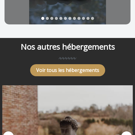
1
2
3
4
5
6
7
8
9
10
11
12
Nos autres hébergements
Voir tous les hébergements