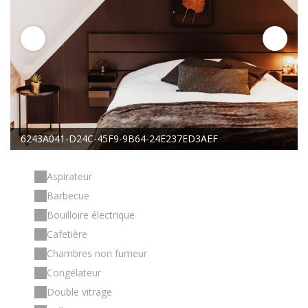
6243A041-D24C-45F9-9B64-24E237ED3AEF
Aspirateur
Barbecue
Bouilloire électrique
Cafetière
Chambres non fumeur
Congélateur
Double vitrage