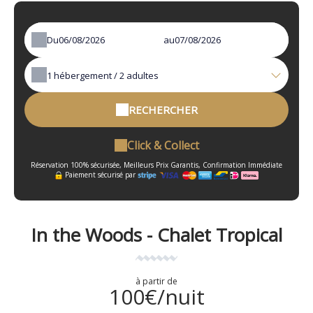
Du
au
1
hébergement /
2
adultes
RECHERCHER
Click & Collect
Réservation 100% sécurisée, Meilleurs Prix Garantis, Confirmation Immédiate
Paiement sécurisé par
In the Woods - Chalet Tropical
à partir de
100€/nuit