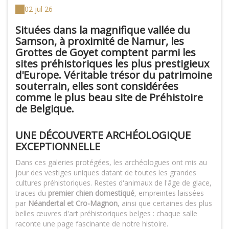
02 jul 26
Situées dans la magnifique
vallée du
Samson
, à proximité de Namur, les
Grottes de Goyet
comptent parmi les
sites préhistoriques les plus prestigieux
d'Europe. Véritable trésor du patrimoine
souterrain, elles sont considérées
comme
le plus beau site de Préhistoire
de Belgique
.
UNE DÉCOUVERTE ARCHÉOLOGIQUE
EXCEPTIONNELLE
Dans ces galeries protégées, les archéologues ont mis au
jour des vestiges uniques datant de toutes les grandes
cultures préhistoriques. Restes d'animaux de l'âge de glace,
traces du
premier chien domestiqué
, empreintes laissées
par
Néandertal et Cro-Magnon
, ainsi que certaines des plus
belles œuvres d'art préhistoriques belges : chaque salle
raconte une page fascinante de notre histoire.