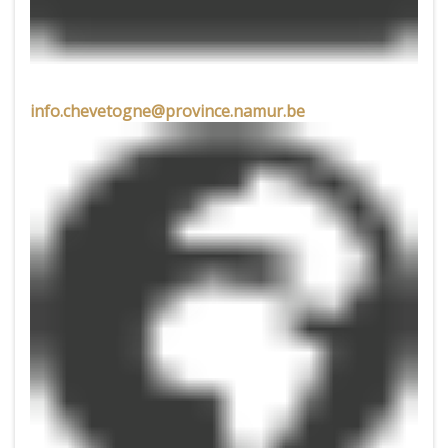
info.chevetogne@province.namur.be