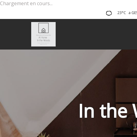
Chargement en cours...
23°C
a GE
In the