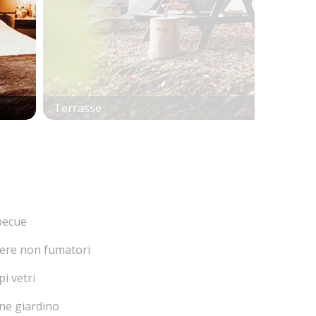
Terrasse
becue
ere non fumatori
i vetri
ne giardino