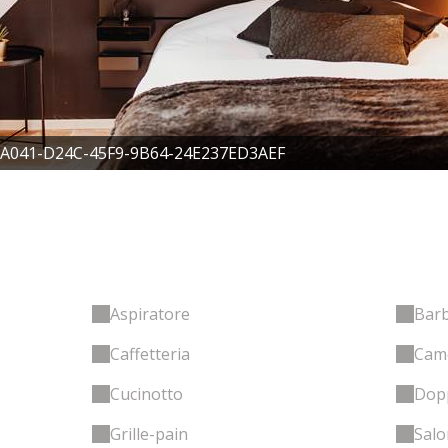
A041-D24C-45F9-9B64-24E237ED3AEF
Aspiratore
Bar
Caffetteria
Cam
Cucinotto
Dopp
Grille-pain
Salo