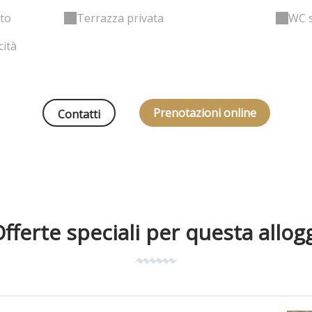
tto
Terrazza privata
WC 
cità
Prenotazioni online
Contatti
fferte speciali per questa allog