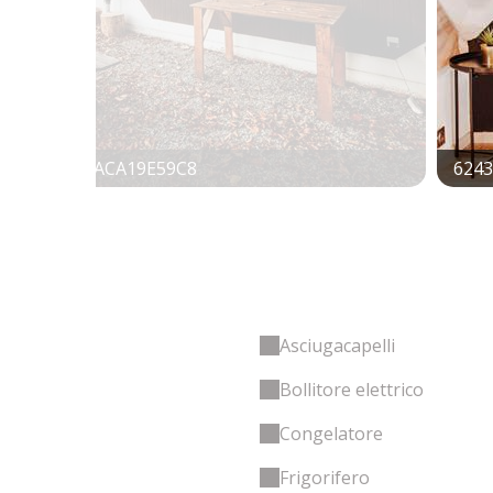
BA-AE4E-7AACA19E59C8
6243
Asciugacapelli
Bollitore elettrico
Congelatore
Frigorifero