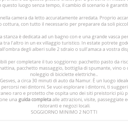
n questo luogo senza tempo, il cambio di scenario è garantit
 nella camera da letto accuratamente arredata. Proprio accan
 cottura, con tutto il necessario per preparare da soli piccoli
 stanza è dedicata ad un bagno con e una grande vasca per 
 tra l'altro in un ex villaggio turistico. In estate potrete god
all'ombra degli alberi sulle 2 sdraio o sull'amaca a vostra di
ili per completare il tuo soggiorno: pacchetto pasto da risc
mattina, pacchetto massaggio, bottiglia di spumante, vino o 
noleggio di biciclette elettriche...
Gesves, a circa 30 minuti di auto da Namur. È un luogo ideale 
percorsi nei dintorni. Se vuoi esplorare i dintorni, ti suggeri
neo raro e protetto che ospita uno dei siti preistorici più p
zione una
guida completa
alle attrazioni, visite, passeggiate e
ristoranti e negozi locali.
SOGGIORNO MINIMO 2 NOTTI