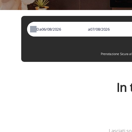
Da
a
Prenotazione Sicura al
In
Lasciati s