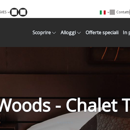
SVES
Contatti
Scoprire
Alloggi
Offerte speciali
In 
 Woods - Chalet T