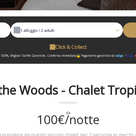
1
alloggio /
2
adulti
Click & Collect
 100%, Migliori Tariffe Garantite, Conferma Immediata
Pagamento garantito da
 the Woods - Chalet Tropi
da
100€/notte
orprendere da questo piccolo chalet per 2 persone in mezzo a