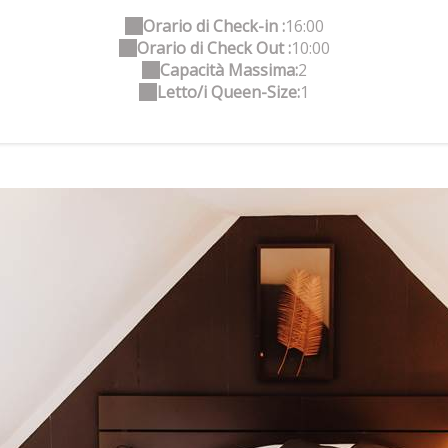
Orario di Check-in :
16:00
Orario di Check Out :
10:00
Capacità Massima:
2
Letto/i Queen-Size:
1