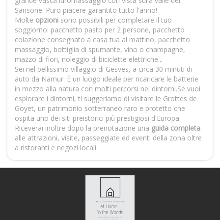
grande vasca idromassaggio con vista sulla valle del
Sansone. Puro piacere garantito tutto l'anno!
Molte
opzioni
sono possibili per completare il tuo
soggiorno: pacchetto pasto per 2 persone, pacchetto
colazione consegnato a casa tua al mattino, pacchetto
massaggio, bottiglia di spumante, vino o champagne,
mazzo di fiori, noleggio di biciclette elettriche...
Sei nel bellissimo villaggio di Gesves, a circa 30 minuti di
auto da Namur. È un luogo ideale per ricaricare le batterie
in mezzo alla natura con molti percorsi nei dintorni.Se vuoi
esplorare i dintorni, ti suggeriamo di visitare le Grottes de
Goyet, un patrimonio sotterraneo raro e protetto che
ospita uno dei siti preistorici più prestigiosi d'Europa.
Riceverai inoltre dopo la prenotazione una
guida completa
alle attrazioni, visite, passeggiate ed eventi della zona oltre
a ristoranti e negozi locali.