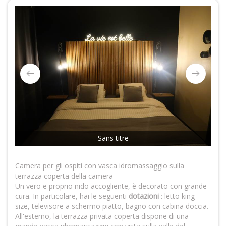
Sans titre
Camera per gli ospiti con vasca idromassaggio sulla
terrazza coperta della camera
Un vero e proprio nido accogliente, è decorato con grande
cura. In particolare, hai le seguenti
dotazioni
: letto king
size, televisore a schermo piatto, bagno con cabina doccia.
All'esterno, la terrazza privata coperta dispone di una