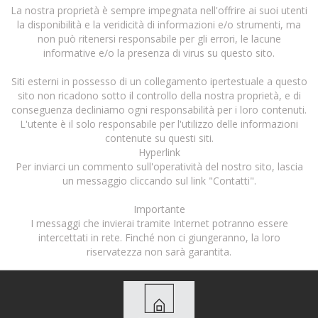
La nostra proprietà è sempre impegnata nell'offrire ai suoi utenti
la disponibilità e la veridicità di informazioni e/o strumenti, ma
non può ritenersi responsabile per gli errori, le lacune
informative e/o la presenza di virus su questo sito.
Siti esterni in possesso di un collegamento ipertestuale a questo
sito non ricadono sotto il controllo della nostra proprietà, e di
conseguenza decliniamo ogni responsabilità per i loro contenuti.
L'utente è il solo responsabile per l'utilizzo delle informazioni
contenute su questi siti.
Hyperlink
Per inviarci un commento sull'operatività del nostro sito, lascia
un messaggio cliccando sul link "Contatti".
Importante
I messaggi che invierai tramite Internet potranno essere
intercettati in rete. Finché non ci giungeranno, la loro
riservatezza non sarà garantita.